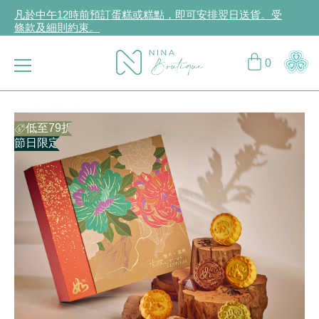
凡於中午12時前預訂蛋糕或糕點，即可安排翌日送貨。受
條款及細則約束。
立即登入或註冊成為CCG Hearts如心賞會員享受專屬購物
折扣！
0
購物滿HK$2,000或以上，可享免費送遞服務。受條款及細
則約束。
低至79折
節日限定