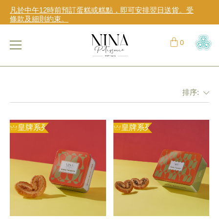
凡於中午12時前預訂蛋糕或糕點，即可安排翌日送貨。受
條款及細則約束。
立即登入或註冊成為CCG Hearts如心賞會員享受專屬購物
折扣！
購物滿HK$2,000或以上，可享免費送遞服務。受條款及細
則約束。
排序:
皇牌系列
皇牌系列