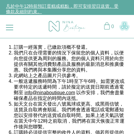
凡於中午12時前預訂蛋糕或糕點，即可安排翌日送貨。受
條款及細則約束。
立即登入或註冊成為CCG Hearts如心賞會員享受專屬購物
折扣！
0
購物滿HK$2,000或以上，可享免費送遞服務。受條款及細
則約束。
訂購一經落實，已繳款項概不發還。
我們只在合理需要的情況下保留您的個人資料，以便
向您提供更為周到的服務。您的個人資料只用於向您
提供有關其他消費類產品及服務的最新消息和推廣優
惠。我們將與本集團分享您的資料。
此網站上之產品圖片只供參考。
一般送遞服務時間為下午1時至下午6時。如需更改或
要求特定的送遞時間，請於擬定的送貨日期前透過電
郵至
info@ninaboutique.com
以作安排，我們會盡量
確保產品在指定的時間內送抵。
如天文台在當天發出八號風球或更高、或黑雨信號，
送貨及自取將會順延。我們將會透過電話或電郵通知
您以安排替代的送貨或自取時間。如果上述天氣訊號
在當天中午12時之前取消，我們將在當天恢復正常運
作後與您聯繫。
訂購時必須提供完整的收件人的資料。倘若所提供的