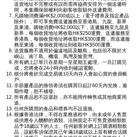
送貨地址不完整或有誤而需再協商安排另一個送遞時
間，本集團保留權利向顧客收取額外送遞費用。
凡購物消費滿HK$2,000或以上（電子禮券及指定產品
除外），即可享免費送遞服務至香港島、九龍、新界
及東涌。購物消費HK$2,000以下，送遞服務至九龍及
新界，每個收貨地址將收取HK$250運費、送遞服務至
香港島，每個收貨地址將收取HK$300運費，而送遞服
務至東涌，每個收貨地址則收取HK$500運費。
送貨服務不適用於偏遠地區及離島，包括但不限於大
嶼山、南丫島、機場、馬灣及愉景灣。
所有網上訂單只在星期一至星期五處理。一旦訂購完
成，您將會在24小時內收到確認電郵。
積分將會於完成交易後10天內存入會如心賞的會員帳
戶。
非節慶產品的換領劵須在購買日起計60天內兌換，逾
期作廢，恕不補發。
所有產品恕不設退款，亦不能用作轉售或其他商業用
途。
任何所購買的食品和禮券均不設退換。
根據香港法律，不得在業務過程中，向未成年人售賣
或供應令人醺醉的酒類。法例規定不可售賣酒精類飲
品予18歲以下的人士。任何顧客於網上訂購酒精類飲
品，該顧客須保證其已年滿18歲或以上並有權合法購