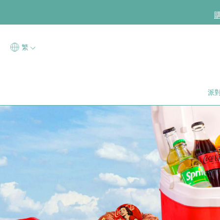
凡於
繁
派