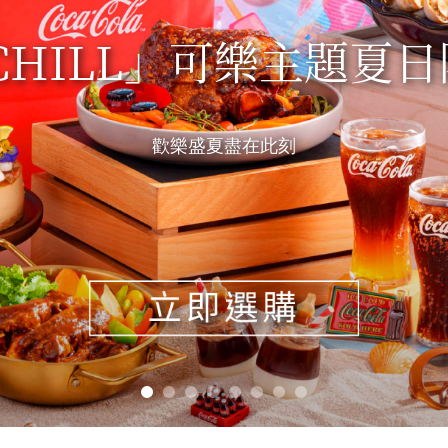
R CHILL」可樂主題夏
愉月．盈秋
歡樂盛夏盡在此刻
年8月31日之前訂購可享74折優惠，如心賞會員則可隨時尊