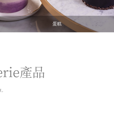
蛋糕
erie產品
旅。