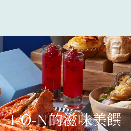
I-O-N的滋味美饌