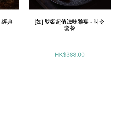
- 經典
[如] 雙饗超值滋味雅宴 - 時令
[阿
套餐
HK$388.00